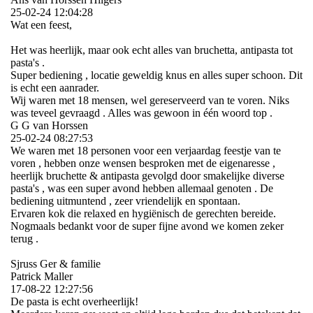
25-02-24
12:04:28
Wat een feest,
Het was heerlijk, maar ook echt alles van bruchetta, antipasta tot
pasta's .
Super bediening , locatie geweldig knus en alles super schoon. Dit
is echt een aanrader.
Wij waren met 18 mensen, wel gereserveerd van te voren. Niks
was teveel gevraagd . Alles was gewoon in één woord top .
G G van Horssen
25-02-24
08:27:53
We waren met 18 personen voor een verjaardag feestje van te
voren , hebben onze wensen besproken met de eigenaresse ,
heerlijk bruchette & antipasta gevolgd door smakelijke diverse
pasta's , was een super avond hebben allemaal genoten . De
bediening uitmuntend , zeer vriendelijk en spontaan.
Ervaren kok die relaxed en hygiënisch de gerechten bereide.
Nogmaals bedankt voor de super fijne avond we komen zeker
terug .
Sjruss Ger & familie
Patrick Maller
17-08-22
12:27:56
De pasta is echt overheerlijk!