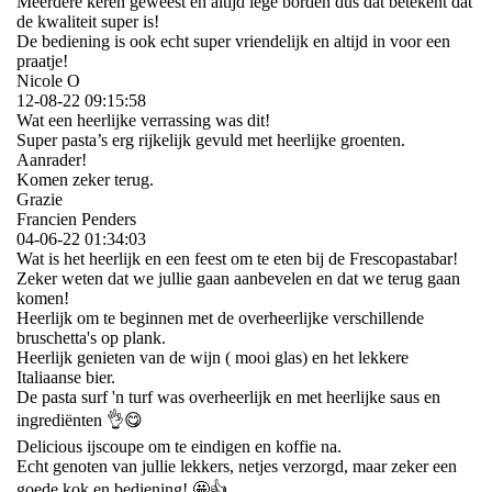
Meerdere keren geweest en altijd lege borden dus dat betekent dat
de kwaliteit super is!
De bediening is ook echt super vriendelijk en altijd in voor een
praatje!
Nicole O
12-08-22
09:15:58
Wat een heerlijke verrassing was dit!
Super pasta’s erg rijkelijk gevuld met heerlijke groenten.
Aanrader!
Komen zeker terug.
Grazie
Francien Penders
04-06-22
01:34:03
Wat is het heerlijk en een feest om te eten bij de Frescopastabar!
Zeker weten dat we jullie gaan aanbevelen en dat we terug gaan
komen!
Heerlijk om te beginnen met de overheerlijke verschillende
bruschetta's op plank.
Heerlijk genieten van de wijn ( mooi glas) en het lekkere
Italiaanse bier.
De pasta surf 'n turf was overheerlijk en met heerlijke saus en
ingrediënten 👌😋
Delicious ijscoupe om te eindigen en koffie na.
Echt genoten van jullie lekkers, netjes verzorgd, maar zeker een
goede kok en bediening! 🤩👍