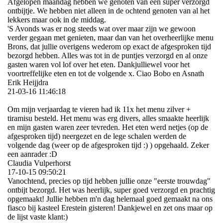
Afgelopen maandag hebben we genoten van een super verzorgd
ontbijtje. We hebben niet alleen in de ochtend genoten van al het
lekkers maar ook in de middag.
'S Avonds was er nog steeds wat over maar zijn we gewoon
verder gegaan met genieten, maar dan van het overheerlijke menu
Brons, dat jullie overigens wederom op exact de afgesproken tijd
bezorgd hebben. Alles was tot in de puntjes verzorgd en al onze
gasten waren vol lof over het eten. Dankjulliewel voor het
voortreffelijke eten en tot de volgende x. Ciao Bobo en Asnath
Erik Heijjdra
21-03-16
11:46:18
Om mijn verjaardag te vieren had ik 11x het menu zilver +
tiramisu besteld. Het menu was erg divers, alles smaakte heerlijk
en mijn gasten waren zeer tevreden. Het eten werd netjes (op de
afgesproken tijd) neergezet en de lege schalen werden de
volgende dag (weer op de afgesproken tijd :) ) opgehaald. Zeker
een aanrader :D
Claudia Vulperhorst
17-10-15
09:50:21
Vanochtend, precies op tijd hebben jullie onze "eerste trouwdag"
ontbijt bezorgd. Het was heerlijk, super goed verzorgd en prachtig
opgemaakt! Jullie hebben m'n dag helemaal goed gemaakt na ons
fiasco bij kasteel Erestein gisteren! Dankjewel en zet ons maar op
de lijst vaste klant:)