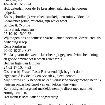
14-04-20
16:50:24
Hoi, zaterdag voor de 1e keer afgehaald sinds het corona-
tijdperk.
Zoals gebruikelijk weer heel smakelijk en ruim voldoende.
Kwalitatief prima, zaterdag zijn we er weer.....
Gr Cor & Yvonne
frank frank seuntjens
27-10-19
15:09:52
Wij mogen ons ondertussen vaste klanten noemen. Zowel eten als
bediening is top.
Rene Paulissen
20-09-19
21:43:37
Vandaag voor de tweede keer heerlijk gegeten. Prima bediening
en goede ambiance! Komen zeker terug!
Ben en Inge van Dinther
24-02-17
10:47:32
Gisteren bij Fresco Pasta Bar vriendelijk begroet door de
eigenaars Alex de kok en Asnath zijn echtgenote.
Mijn vrouw en ik hebben na een verrassend voorgerechtje heerlijk
gegeten onder het genot van een lekker glas wijn.
Een rustig achtergrond muziekje nemt je direct mee naar het
zonnige zuiden.
Het menu is kwalitatief hoogwaardig.