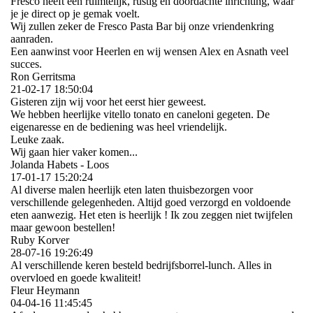
Fresco heeft een ruimtelijk, rustig en doordachte inrichting, waar
je je direct op je gemak voelt.
Wij zullen zeker de Fresco Pasta Bar bij onze vriendenkring
aanraden.
Een aanwinst voor Heerlen en wij wensen Alex en Asnath veel
succes.
Ron Gerritsma
21-02-17
18:50:04
Gisteren zijn wij voor het eerst hier geweest.
We hebben heerlijke vitello tonato en caneloni gegeten. De
eigenaresse en de bediening was heel vriendelijk.
Leuke zaak.
Wij gaan hier vaker komen...
Jolanda Habets - Loos
17-01-17
15:20:24
Al diverse malen heerlijk eten laten thuisbezorgen voor
verschillende gelegenheden. Altijd goed verzorgd en voldoende
eten aanwezig. Het eten is heerlijk ! Ik zou zeggen niet twijfelen
maar gewoon bestellen!
Ruby Korver
28-07-16
19:26:49
Al verschillende keren besteld bedrijfsborrel-lunch. Alles in
overvloed en goede kwaliteit!
Fleur Heymann
04-04-16
11:45:45